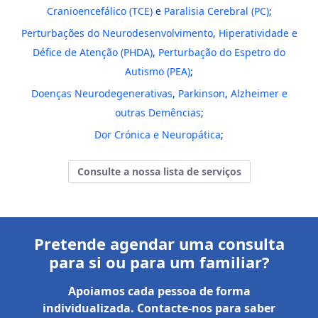
Cranioencefálico (TCE)
e
Paralisia Cerebral (PC)
;
Perturbações do Neurodesenvolvimento
,
Hiperatividade e
Défice de Atenção (PHDA)
,
Perturbação do Espetro do
Autismo (PEA)
;
Doenças Neurodegenerativas
,
Parkinson
,
Alzheimer e
outras Demências
;
Dor Crónica e Neuropática
;
Consulte a nossa lista de serviços
Pretende agendar uma consulta
para si ou para um familiar?
Apoiamos cada pessoa de forma
individualizada. Contacte-nos para saber