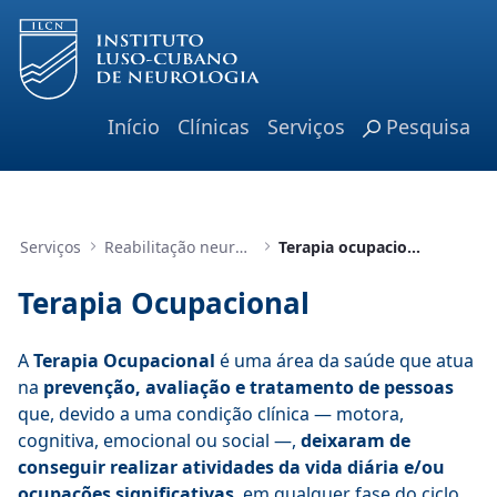
Pular para o Conteúdo principal
Início
Clínicas
Serviços
Pesquisa
Serviços
Reabilitação neurológica
Terapia ocupacional
Terapia Ocupacional
A
Terapia Ocupacional
é uma área da saúde que atua
na
prevenção, avaliação e tratamento de pessoas
que, devido a uma condição clínica — motora,
cognitiva, emocional ou social —,
deixaram de
conseguir realizar atividades da vida diária e/ou
ocupações significativas
, em qualquer fase do ciclo