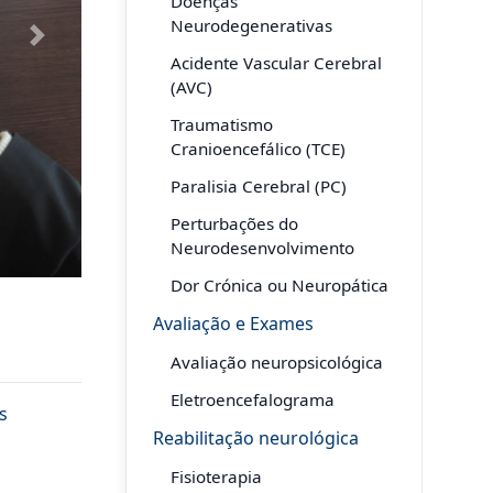
Doenças
Neurodegenerativas
Next
Acidente Vascular Cerebral
(AVC)
Traumatismo
Cranioencefálico (TCE)
Paralisia Cerebral (PC)
Perturbações do
Neurodesenvolvimento
Dor Crónica ou Neuropática
Avaliação e Exames
Avaliação neuropsicológica
Eletroencefalograma
s
Reabilitação neurológica
Fisioterapia