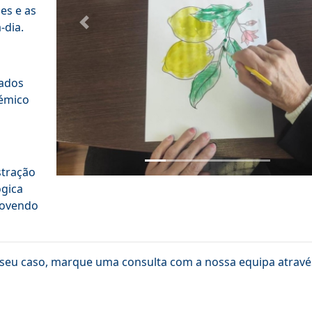
es e as
-dia.
Previous
zados
démico
stração
ógica
movendo
ao seu caso, marque uma consulta com a nossa equipa atravé